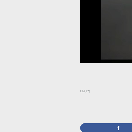
CM
(
17
)