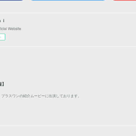
ｈｉ
ial Website
ー
報】
・プラスワンの紹介ムービーに出演しております。