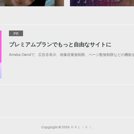
PR
プレミアムプランでもっと自由なサイトに
Ameba Owndで、広告非表示、画像容量無制限、ページ数無制限などの機能
Copyright ©
2026
ＨＡＬ－ｈｉ
.