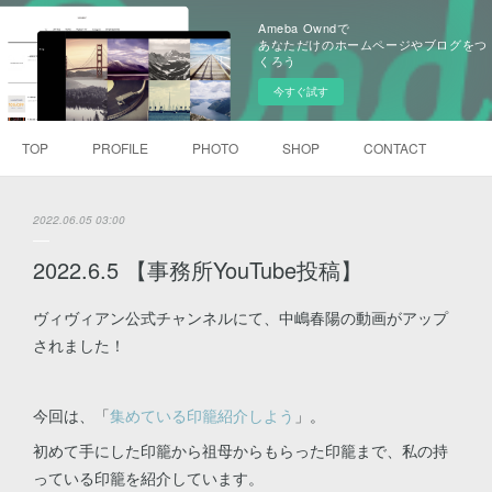
Ameba Owndで
あなただけのホームページやブログをつ
くろう
今すぐ試す
TOP
PROFILE
PHOTO
SHOP
CONTACT
2022.06.05 03:00
2022.6.5 【事務所YouTube投稿】
ヴィヴィアン公式チャンネルにて、中嶋春陽の動画がアップ
されました！
今回は、「
集めている印籠紹介しよう
」。
初めて手にした印籠から祖母からもらった印籠まで、私の持
っている印籠を紹介しています。