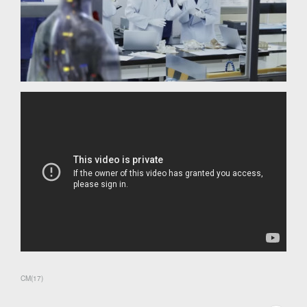
CM
(
17
)