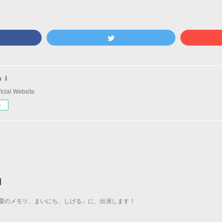
ｈｉ
ial Website
ー
】
ol.4「愛のメモリ、まいにち、しげる」に、出演します！