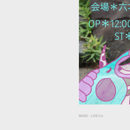
MUSIC・LIVE
(
12
)