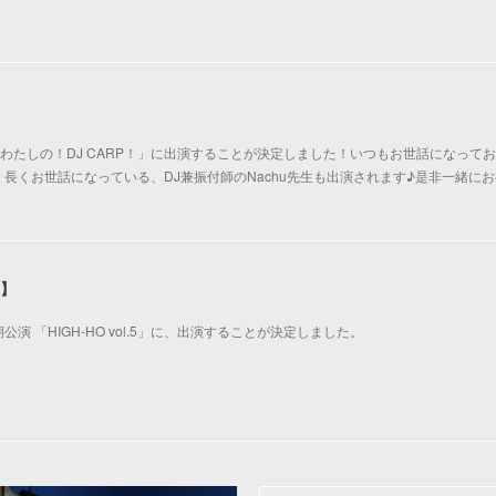
】
の！わたしの！DJ CARP！」に出演することが決定しました！いつもお世話になってお
長くお世話になっている、DJ兼振付師のNachu先生も出演されます♪是非一緒に
報】
ry) 定期公演 「HIGH-HO vol.5」に、出演することが決定しました。