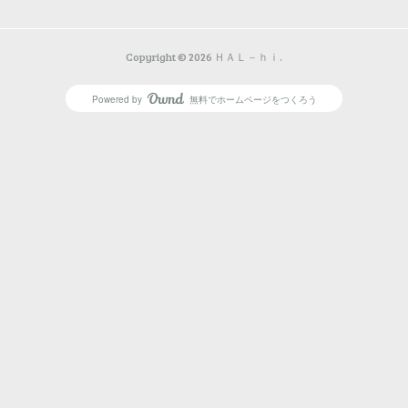
Copyright ©
2026
ＨＡＬ－ｈｉ
.
Powered by
無料でホームページをつくろう
AmebaOwnd
フォロー