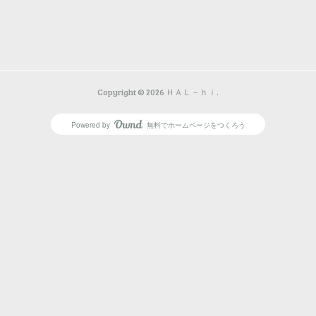
Copyright ©
2026
ＨＡＬ－ｈｉ
.
Powered by
無料でホームページをつくろう
AmebaOwnd