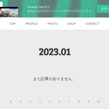
Ameba Owndで
今す
あなただけのホームページやブログをつくろう
TOP
PROFILE
PHOTO
SHOP
CONTACT
2023
.
01
まだ記事がありません。
1
2
3
4
5
6
7
8
9
10