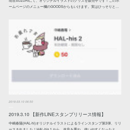
現在SUZURIにて、オリジナルイラストのグッズを販売中です！このホ
ームページのメニュー欄のGOODSからもいけます。実はひっそりと…
2019.03.10 06:50
2019.3.10 【新作LINEスタンプリリース情報】
中嶋春陽(HAL-hi)オリジナルイラストによるラインスタンプ第3弾、リリ
ースされました！HAL-his 1 から、改良を重ね、使いやすくなったと…